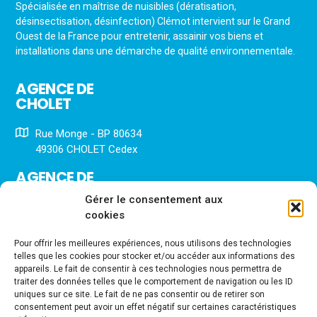
Spécialisée en maîtrise de nuisibles (dératisation,
désinsectisation, désinfection) Clémot intervient sur le Grand
Ouest de la France pour entretenir, assainir vos biens et
installations dans une démarche de qualité environnementale.
AGENCE DE
CHOLET
Rue Monge - BP 80634
49306 CHOLET Cedex
AGENCE DE
FONTENAY LE COMTE
Gérer le consentement aux
cookies
56 Rue François Roy
85200 FONTENAY LE COMTE
Pour offrir les meilleures expériences, nous utilisons des technologies
telles que les cookies pour stocker et/ou accéder aux informations des
AGENCE
appareils. Le fait de consentir à ces technologies nous permettra de
D'ANGERS
traiter des données telles que le comportement de navigation ou les ID
uniques sur ce site. Le fait de ne pas consentir ou de retirer son
consentement peut avoir un effet négatif sur certaines caractéristiques
1 impasse antoine Bajac